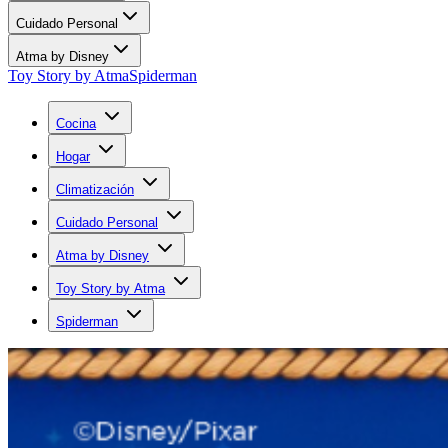
Cuidado Personal
Atma by Disney
Toy Story by Atma
Spiderman
Cocina
Hogar
Climatización
Cuidado Personal
Atma by Disney
Toy Story by Atma
Spiderman