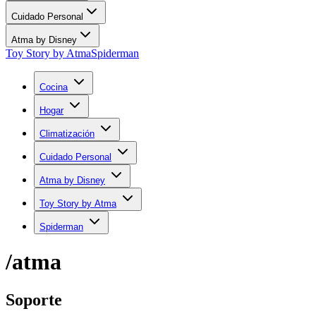
Cuidado Personal
Atma by Disney
Toy Story by Atma
Spiderman
Cocina
Hogar
Climatización
Cuidado Personal
Atma by Disney
Toy Story by Atma
Spiderman
/atma
Soporte