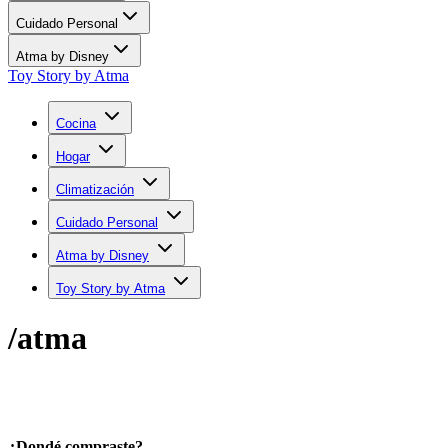
Cuidado Personal
Atma by Disney
Toy Story by Atma
Cocina
Hogar
Climatización
Cuidado Personal
Atma by Disney
Toy Story by Atma
/atma
¿Dondé compraste?