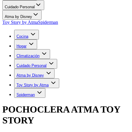
Cuidado Personal
Atma by Disney
Toy Story by Atma
Spiderman
Cocina
Hogar
Climatización
Cuidado Personal
Atma by Disney
Toy Story by Atma
Spiderman
POCHOCLERA ATMA TOY
STORY